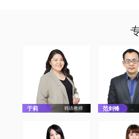
于莉
范剑锋
韩语教师
于莉，硕士研究生，韩国梨
范剑锋，毕业于
花女子大学国语国文系，韩
学院，专攻韩
国语专业统辞方向。在校期
2007年至2011
间获得外国留学生奖学金。
学韩国语教育中