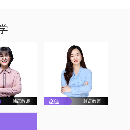
学
赵佳
韩语教师
韩语教师
毕业于北京语言大
赵佳，毕业于延边大学，语
韩语教学工作8
法清晰，发音准确，有10年
经验丰富。词汇、
的韩国语教学经验，教学风
详细、清晰;听力
格幽默风趣，授课轻松活