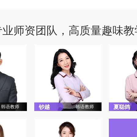
专业师资团队，高质量趣味教
钞越
夏聪鸽
韩语教师
韩语教师
郑州轻工业
钞越，毕业于哈尔滨理工大
夏聪鸽，
国语专业。
学朝鲜语专业。大学期间在
学，从事
先后在河南大
韩国檀国大学留学，对韩国
年，教学
心、郑州大
的人文有一定的了解。留学
语法讲解