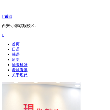

返回
西安·小寨旗舰校区-

首页
日语
韩语
留学
师资科研
考试资讯
关于现代