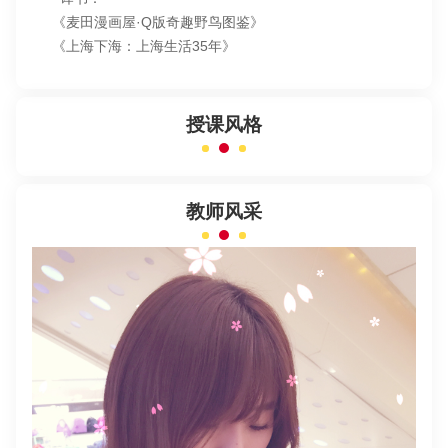
《麦田漫画屋·Q版奇趣野鸟图鉴》
《上海下海：上海生活35年》
授课风格
教师风采