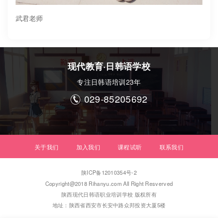
武君老师
现代教育·日韩语学校
专注日韩语培训23年
029-85205692

关于我们
加入我们
课程试听
联系我们
陕ICP备12010354号-2
Copyright@2018 Rihanyu.com All Right Resverved
陕西现代日韩语职业培训学校 版权所有
地址：陕西省西安市长安中路众邦投资大厦5楼